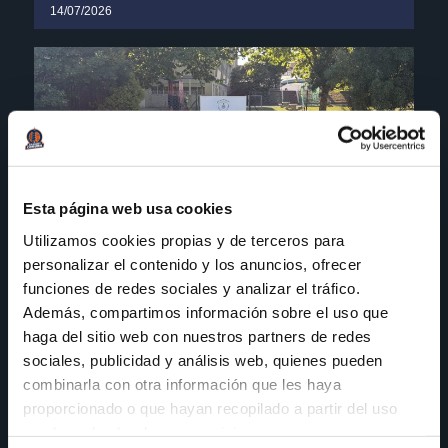
14/07/2026
Esta página web usa cookies
Utilizamos cookies propias y de terceros para
personalizar el contenido y los anuncios, ofrecer
funciones de redes sociales y analizar el tráfico.
Además, compartimos información sobre el uso que
haga del sitio web con nuestros partners de redes
sociales, publicidad y análisis web, quienes pueden
O Campus Millenium Cabreiroá, 31
combinarla con otra información que les haya
edicións de baloncesto e moito máis!
proporcionado o que hayan recopilado a partir del uso
03/07/2026
que haya hecho de sus servicios.