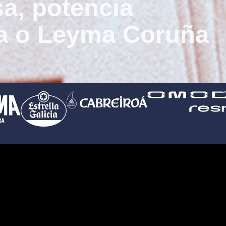
a, potencia
ra o Leyma Coruña