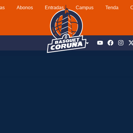
as
Abonos
Entradas
Campus
Tenda
C
GAL