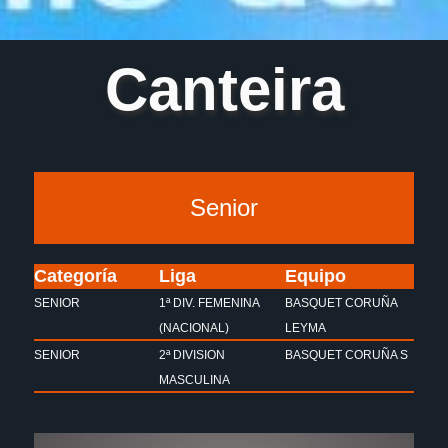
Canteira
Senior
Categoría
Liga
Equipo
SENIOR
1ª DIV. FEMENINA
BASQUET CORUÑA
(NACIONAL)
LEYMA
SENIOR
2ª DIVISION
BASQUET CORUÑA S
MASCULINA