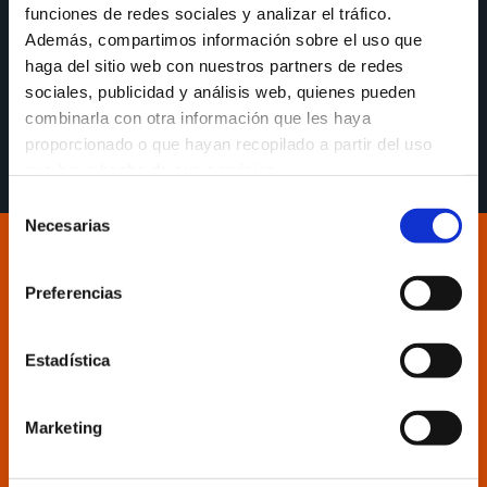
funciones de redes sociales y analizar el tráfico.
Además, compartimos información sobre el uso que
Diego Epifanio, na previa ao partido entre UCAM
haga del sitio web con nuestros partners de redes
Murcia e Leyma Coruña deste sábado ás 20:45:
sociales, publicidad y análisis web, quienes pueden
“Xogámonos moito a nivel de respecto aos nosos
combinarla con otra información que les haya
afeccionados e ao club”
proporcionado o que hayan recopilado a partir del uso
que haya hecho de sus servicios.
Selección
Necesarias
de
consentimiento
Preferencias
Estadística
Marketing