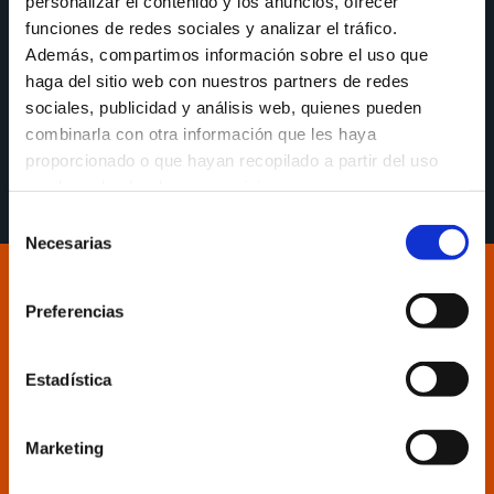
personalizar el contenido y los anuncios, ofrecer
funciones de redes sociales y analizar el tráfico.
Carles Marco, na previa ao partido entre Movistar
Además, compartimos información sobre el uso que
Estudiantes e Leyma Coruña deste domingo ás
haga del sitio web con nuestros partners de redes
18:30: «Debemos tentar minimizar danos ante un
sociales, publicidad y análisis web, quienes pueden
rival con gran potencial ofensivo e moitos focos de
combinarla con otra información que les haya
atención»
proporcionado o que hayan recopilado a partir del uso
que haya hecho de sus servicios.
Selección
Necesarias
de
consentimiento
Preferencias
Estadística
Marketing