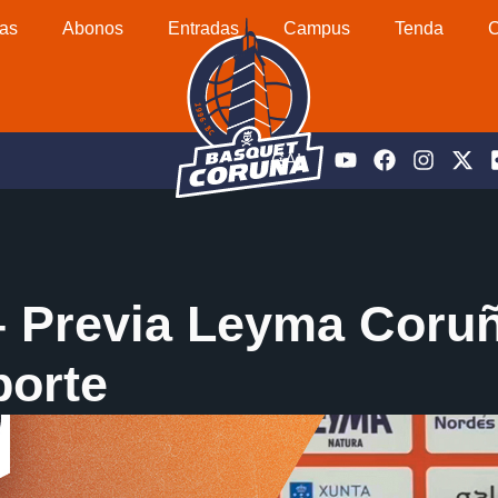
as
Abonos
Entradas
Campus
Tenda
C
GAL
 Previa Leyma Coruña
porte