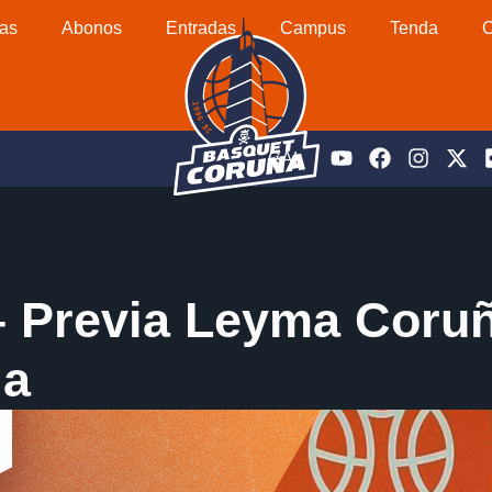
as
Abonos
Entradas
Campus
Tenda
C
GAL
– Previa Leyma Coru
ia