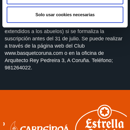
campaña de abonos para la temporada 21/22, con
interesantes ventajas (pago en 2 plazos, prioridad
Solo usar cookies necesarias
asignación de butacas) y descuentos en todas las
localidades (además de incluir los abonos familiares
extendidos a los abuelos) si se formaliza la
suscripción antes del 31 de julio. Se puede realizar
a través de la página web del Club
www.basquetcoruna.com
o en la oficina de
Arquitecto Rey Pedreira 3, A Coruña. Teléfono;
981264022.