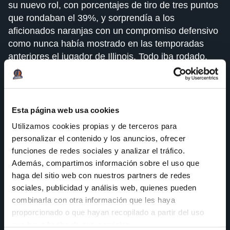
su nuevo rol, con porcentajes de tiro de tres puntos
que rondaban el 39%, y sorprendía a los
aficionados naranjas con un compromiso defensivo
como nunca había mostrado en las temporadas
anteriores el jugador de Illinois. Todo iba rodado.
Sin embargo, la inoportuna lesión de Pecius en el
último partido de la primera fase de la liga regular,
obligó a Zach a volver a jugar de base, nada menos
Esta página web usa cookies
que en la parte decisiva de la temporada. Le tocaba
Utilizamos cookies propias y de terceros para
ejercer de director de juego en una temporada
personalizar el contenido y los anuncios, ofrecer
tremendamente exigente, asumiendo todo el peso
funciones de redes sociales y analizar el tráfico.
de un equipo que luchaba por llegar muy lejos, y no
Además, compartimos información sobre el uso que
defraudó, aunque sí se notó que no había
haga del sitio web con nuestros partners de redes
desempeñado ese rol en toda la temporada. Para el
sociales, publicidad y análisis web, quienes pueden
recuerdo quedarán actuaciones memorables del
combinarla con otra información que les haya
mago, como las victorias a domicilio contra Breogán
proporcionado o que hayan recopilado a partir del uso
o en Castelló, o la canasta decisiva en la primera
que haya hecho de sus servicios.