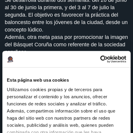
al 30 de junio la primera, y del 3 al 7 de julio la
segunda. El objetivo es favorecer la práctica del
baloncesto entre los jóvenes de la ciudad, desde un
concepto lúdico.
Además, otra meta pasa por promocionar la imagen
del Básquet Coruña como referente de la sociedad
coruñesa.
Las actividades comenzarán a las 09.00 horas y
finalizarán a las 18.00 horas y se estructurarán en
cuatro bloques: dos de ellos serán de baloncesto,
Esta página web usa cookies
por la mañana con contenidos de aprendizaje y por
Utilizamos cookies propias y de terceros para
la tarde con contenidos más lúdicos. Los otros dos
personalizar el contenido y los anuncios, ofrecer
bloques son recreativos, con actividades al aire
funciones de redes sociales y analizar el tráfico.
libre. Como cada año se plantearán sorpresas y
Además, compartimos información sobre el uso que
alguna actividad novedosa.
haga del sitio web con nuestros partners de redes
sociales, publicidad y análisis web, quienes pueden
La ubicación única será el Albergue de la Merced
combinarla con otra información que les haya