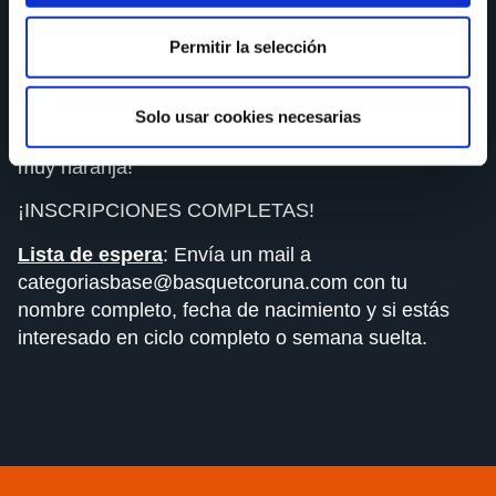
un 10% de descuento en el segundo hermano y
sucesivos. (EJ. Hermano 1: tarifa general; Hermano
Permitir la selección
2: 10% tarifa general; Hermano 3: 10% tarifa
general; …).
Solo usar cookies necesarias
No lo pienses más y ¡anímate a pasar un verano
muy naranja!
¡INSCRIPCIONES COMPLETAS!
Lista de espera
: Envía un mail a
categoriasbase@basquetcoruna.com con tu
nombre completo, fecha de nacimiento y si estás
interesado en ciclo completo o semana suelta.