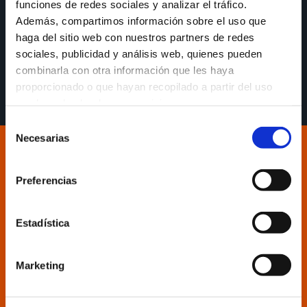
funciones de redes sociales y analizar el tráfico.
Os dejamos este vídeo donde podéis ver cómo lo
Además, compartimos información sobre el uso que
pasaron los más peques de la casa en el XXVI
haga del sitio web con nuestros partners de redes
Campus Milenium CaixaBank.
sociales, publicidad y análisis web, quienes pueden
combinarla con otra información que les haya
Enlace:
https://youtu.be/QQxHv6Ey1gM
proporcionado o que hayan recopilado a partir del uso
que haya hecho de sus servicios.
Selección
Necesarias
de
consentimiento
Preferencias
Estadística
Marketing