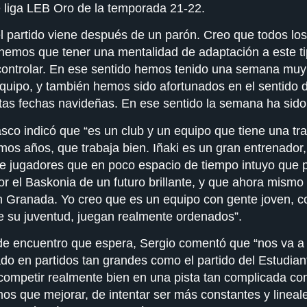
e liga LEB Oro de la temporada 21-22.
l partido viene después de un parón. Creo que todos lo
tenemos que tener una mentalidad de adaptación a este 
controlar. En ese sentido hemos tenido una semana muy
equipo, y también hemos sido afortunados en el sentido
stas fechas navideñas. En ese sentido la semana ha sid
o vasco indicó que “es un club y un equipo que tiene una t
mos años, que trabaja bien. Iñaki es un gran entrenador
ne jugadores que en poco espacio de tiempo intuyo que 
 el Baskonia de un futuro brillante, y que ahora mismo 
en Granada. Yo creo que es un equipo con gente joven, c
de su juventud, juegan realmente ordenados”.
o de encuentro que espera, Sergio comentó que “nos va a
 en partidos tan grandes como el partido del Estudian
competir realmente bien en una pista tan complicada 
s que mejorar, de intentar ser más constantes y lineale