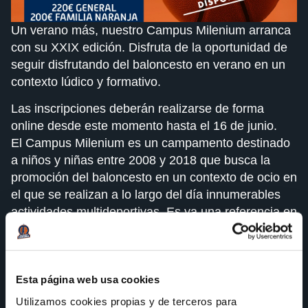
Un verano más, nuestro Campus Milenium arranca
con su XXIX edición. Disfruta de la oportunidad de
seguir disfrutando del baloncesto en verano en un
contexto lúdico y formativo.
Las inscripciones deberán realizarse de forma
online desde este momento hasta el 16 de junio.
El Campus Milenium es un campamento destinado
a niños y niñas entre 2008 y 2018 que busca la
promoción del baloncesto en un contexto de ocio en
el que se realizan a lo largo del día innumerables
actividades multideportivas. Es ya una referencia en
este tipo de eventos, que bate récords de asistencia
año a año y que cuenta además con multitud de
actividades, aunque por supuesto con el baloncesto
Esta página web usa cookies
siendo protagonista.
Utilizamos cookies propias y de terceros para
Se desarrolla durante dos semanas: del 25 de junio