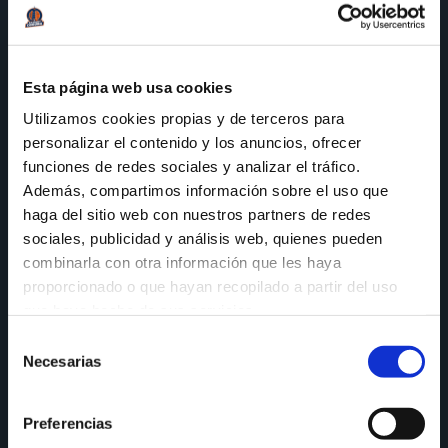
4. Introducir o estar en posesión de bengalas,
petardos, explosivos o, en general, productos
inflamables.
Esta página web usa cookies
5. Encontrarse bajo los efectos de bebidas
Utilizamos cookies propias y de terceros para
alcohólicas, estupefacientes, psicotrópicos,
personalizar el contenido y los anuncios, ofrecer
estimulantes o sustancias análogas.
funciones de redes sociales y analizar el tráfico.
6. Introducir o vender cualquier clase de bebida
Además, compartimos información sobre el uso que
alcohólica, estupefacientes, psicotrópicos y
haga del sitio web con nuestros partners de redes
estimulantes.
sociales, publicidad y análisis web, quienes pueden
combinarla con otra información que les haya
7. Introducir, exhibir o elaborar pancartas,
proporcionado o que hayan recopilado a partir del uso
banderas, símbolos u otras señas que inciten a
que haya hecho de sus servicios.
la violencia o al terrorismo.
Selección
Necesarias
de
8. Realizar cánticos, expresiones, sonidos o
consentimiento
actitudes que inciten a la violencia o al
terrorismo.
Preferencias