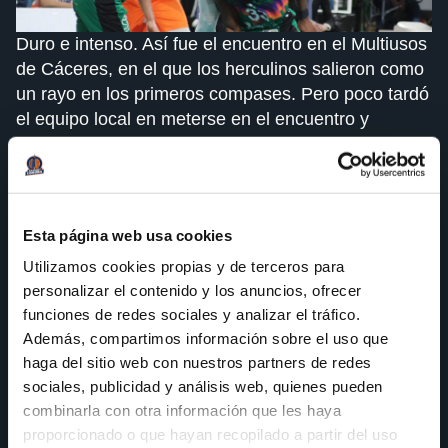
Duro e intenso. Así fue el encuentro en el Multiusos
de Cáceres, en el que los herculinos salieron como
un rayo en los primeros compases. Pero poco tardó
el equipo local en meterse en el encuentro y
comenzar la lucha entre ambos, con un intercambio
de golpes en el que el equipo naranja salía
vencedor, por la mínima, tras el primer cuarto. La
igualdad en el marcador se mantuvo durante el
Esta página web usa cookies
segundo cuarto, con los puntos subiendo de forma
Utilizamos cookies propias y de terceros para
equitativa en ambos marcadores.
personalizar el contenido y los anuncios, ofrecer
A la vuelta del descanso, el Leyma Coruña salió de
funciones de redes sociales y analizar el tráfico.
nuevo más enchufado, consiguiendo abrir una
Además, compartimos información sobre el uso que
brecha de ventaja, sin embargo, poco duró esa
haga del sitio web con nuestros partners de redes
diferencia, ya que los extremeños aumentaron su
sociales, publicidad y análisis web, quienes pueden
intensidad y pusieron en aprietos a los coruñeses.
combinarla con otra información que les haya
Algunos errores defensivos, sumados al buen
proporcionado o que hayan recopilado a partir del uso