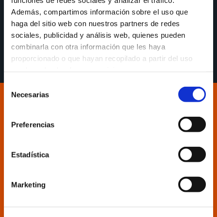
Además, compartimos información sobre el uso que
Un mermado Leyma Coruña acusa el desgaste
haga del sitio web con nuestros partners de redes
físico y mental ante un Baskonia que pudo
sociales, publicidad y análisis web, quienes pueden
desplegar su mejor baloncesto (118-66).
combinarla con otra información que les haya
proporcionado o que hayan recopilado a partir del uso
que haya hecho de sus servicios.
Selección
Necesarias
de
consentimiento
Preferencias
Estadística
Marketing