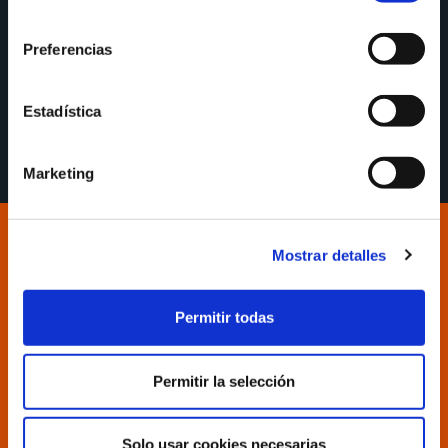
consentimiento
La próxima cita, el domingo a las 20:00h en
Preferencias
#OFornodeRiazor ante Palmer Alma Mediterránea
Palma. Allí os esperamos, #FamiliaNaranja.
Estadística
Resultados por cuartos: 20-25/40-41/61-67/79-88.
Marketing
Mostrar detalles
Permitir todas
Permitir la selección
Solo usar cookies necesarias