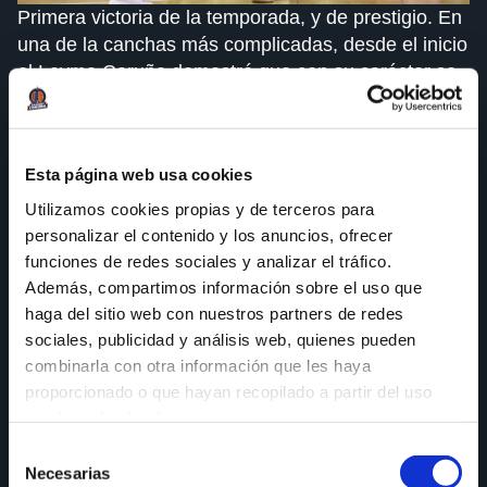
Primera victoria de la temporada, y de prestigio. En
una de la canchas más complicadas, desde el inicio
el Leyma Coruña demostró que con su carácter se
llevaría la victoria.
Dominando el rebote, intensos en ataque y muy
bien plantados en defensa, los jugadores del
Esta página web usa cookies
conjunto coruñés mostraron un juego fluido y bien
Utilizamos cookies propias y de terceros para
organizado, permitiéndoles estar por encima en el
personalizar el contenido y los anuncios, ofrecer
marcador durante los 40 minutos.
funciones de redes sociales y analizar el tráfico.
Además, compartimos información sobre el uso que
Por mucho que los locales luchaban y se
haga del sitio web con nuestros partners de redes
acercaban, no conseguían romper la concentración
sociales, publicidad y análisis web, quienes pueden
y conexión naranja, que esta vez fue la clave de la
combinarla con otra información que les haya
victoria. A pesar de que hasta el descanso el
proporcionado o que hayan recopilado a partir del uso
marcador estuvo más apretado, a la vuelta de los
que haya hecho de sus servicios.
vestuarios poco pudieron hacer los jugadores de
Selección
Pablo Pin. El último cuarto fue un recital de los
Necesarias
de
coruñeses, que sellaban así la victoria.