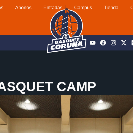
as
Abonos
Entradas
Campus
Tienda
C
ESP
 BASQUET CAMP