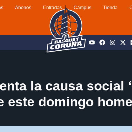
as
Abonos
Entradas
Campus
Tienda
C
ESP
enta la causa social 
e este domingo home