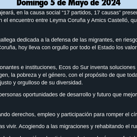
ará, en la causa social “17 partidos, 17 causas” prese
n el encuentro entre Leyma Coruña y Amics Castelló, q
allega dedicada a la defensa de las migrantes, en riesg
ruña, hoy lleva con orgullo por todo el Estado los valor
onantes e instituciones, Ecos do Sur inventa solucione
gen, la pobreza y el género, con el propósito de que to
usto y orgulloso de su diversidad.
ersonas oportunidades de desarrollo y futuro que mejoran
nando derechos, empleo y participación para romper el cí
as vivir. Acogiendo a las migraciones y rehabitando el rur