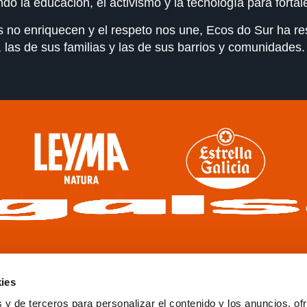
o la educación, el activismo y la tecnología para fortal
as no enriquecen y el respeto nos une, Ecos do Sur ha 
 las de sus familias y las de sus barrios y comunidades.
ies
 y de terceros para personalizar el contenido y los anuncios, of