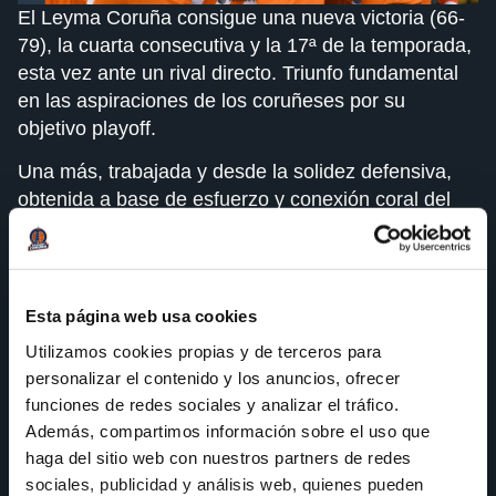
El Leyma Coruña consigue una nueva victoria (66-
79), la cuarta consecutiva y la 17ª de la temporada,
esta vez ante un rival directo. Triunfo fundamental
en las aspiraciones de los coruñeses por su
objetivo playoff.
Una más, trabajada y desde la solidez defensiva,
obtenida a base de esfuerzo y conexión coral del
equipo. Tras la victoria del pasado lunes, el equipo
herculino ha conseguido el segundo triunfo de la
semana de nuevo con una impresionante labor en
defensa.
Esta página web usa cookies
Utilizamos cookies propias y de terceros para
A pesar de un inicio algo frío del equipo coruñés, el
personalizar el contenido y los anuncios, ofrecer
conjunto herculino supo ser paciente, concentrarse
funciones de redes sociales y analizar el tráfico.
y, a través de la defensa, frenar a su rival y
Además, compartimos información sobre el uso que
comenzar a anotar. Una vez engrasada la
haga del sitio web con nuestros partners de redes
maquinaria, poco pudieron hacer sus rivales por
sociales, publicidad y análisis web, quienes pueden
impedir el avance del vendaval naranja.