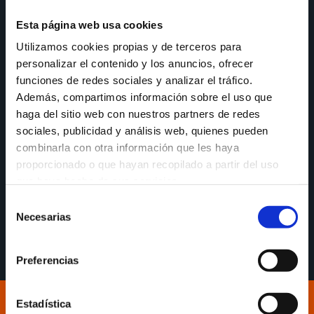
Esta página web usa cookies
El Coliseum celebró la noche de Samaín con un
Utilizamos cookies propias y de terceros para
completo partido de los de Carles Marco, que
personalizar el contenido y los anuncios, ofrecer
desde el primer momento hicieron gala de un alto
funciones de redes sociales y analizar el tráfico.
nivel de energía y concentración que mantuvieron
Además, compartimos información sobre el uso que
durante todo el choque y les permitió finalizar con
haga del sitio web con nuestros partners de redes
un holgado 101-75. El MVP del encuentro fue
sociales, publicidad y análisis web, quienes pueden
Ilimane Diop con 13 puntos, 6 rebotes y 22 de
combinarla con otra información que les haya
valoración.
proporcionado o que hayan recopilado a partir del uso
#ACoruñaquereBasquet
que haya hecho de sus servicios.
Selección
👉​
Audio de la Rueda de Prensa post partido de
Necesarias
de
Iñaki Martín
consentimiento
Preferencias
Estadística