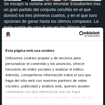
Se escapó la victoria ante Movistar Estudiantes tras
un gran partido del conjunto coruñés en el que
dominó los tres primeros cuartos, y en el que tuvo
opciones de ganar hasta los últimos compases. La
mala suerte de cara al aro en los últimos 10
minutos le privó de sumar la segunda victoria de la
temporada.
El inicio intenso y con ganas del equipo herculino
Esta página web usa cookies
ya denotaba que el partido sería competido.
Utilizamos cookies propias y de terceros para
Apretando a su rival en defensa y con buen hacer
personalizar el contenido y los anuncios, ofrecer
en ataque, el Leyma Coruña trazaba el plan de
funciones de redes sociales y analizar el tráfico.
partido tal y como estaba diseñado.
Además, compartimos información sobre el uso que
haga del sitio web con nuestros partners de redes
El equipo local hacía sus intentos para que los de
sociales, publicidad y análisis web, quienes pueden
Epi no se escaparan en el marcador, y poco a poco
combinarla con otra información que les haya
fue acercándose. A la vuelta de los vestuarios
proporcionado o que hayan recopilado a partir del uso
parecía que los madrileños revertirían la situación,
que haya hecho de sus servicios.
pero el equipo naranja tiró de fuerza y coraje y