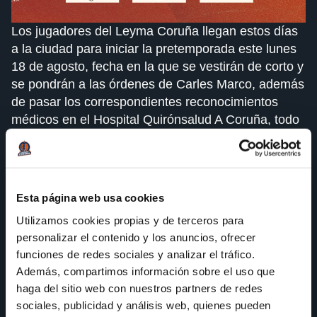
Los jugadores del Leyma Coruña llegan estos días
a la ciudad para iniciar la pretemporada este lunes
18 de agosto, fecha en la que se vestirán de corto y
se pondrán a las órdenes de Carles Marco, además
de pasar los correspondientes reconocimientos
médicos en el Hospital Quirónsalud A Coruña, todo
con la vista puesta en una nueva e ilusionante
temporada.
Antes de iniciar la Liga Regular de Primera FEB el
Esta página web usa cookies
28 de septiembre en Gipuzkoa, la escuadra naranja
tendrá un mínimo de seis compromisos de
Utilizamos cookies propias y de terceros para
pretemporada, entre los que destacan el derbi ante
personalizar el contenido y los anuncios, ofrecer
Monbus Obradoiro el viernes 29 de agosto a las
funciones de redes sociales y analizar el tráfico.
20:30h en Vilagarcía y la tradicional Copa Galicia,
Además, compartimos información sobre el uso que
haga del sitio web con nuestros partners de redes
que tendrá lugar en el Coliseum de A Coruña los
sociales, publicidad y análisis web, quienes pueden
días 5 y 6 de septiembre. En caso de disputar la