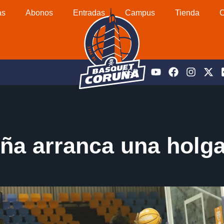
as
Abonos
Entradas
Campus
Tienda
C
ESP
a arranca una holga