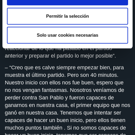
También creo que es un equipo que contra nosotros
jugó increíble, lo hizo muy bien y eso a lo mejor a
Permitir la selección
ellos también les abre un poco la puerta de pensar
que haciendo sus cosas bien nos van a hacer sufrir.
Nosotros tenemos que plantear los partidos como
Solo usar cookies necesarias
siempre. Máximo respecto por el rival , intentar
reaccionar de lo que ha pasado en el partido
anterior y preparar el partido lo mejor posible”.
– “Creo que es calve siempre empezar bien, para
muestra el último partido. Pero son 40 minutos.
Nuestro inicio con ellos nos fue buen, espero que
no nos vengan fantasmas. Nosotros veníamos de
perder contra San Pablo y fueron capaces de
ganarnos en nuestra casa, el primer equipo que nos
ganó en nuestra casa. Tenemos que intentar ser
capaces de hacer un buen inicio, pero ellos tienen
muchos puntos también . Si no somos capaces de