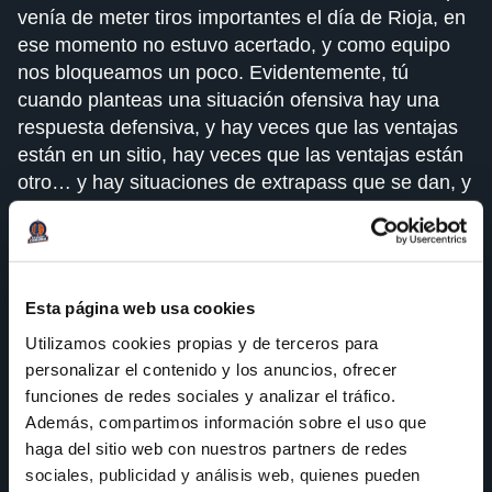
venía de meter tiros importantes el día de Rioja, en
ese momento no estuvo acertado, y como equipo
nos bloqueamos un poco. Evidentemente, tú
cuando planteas una situación ofensiva hay una
respuesta defensiva, y hay veces que las ventajas
están en un sitio, hay veces que las ventajas están
otro… y hay situaciones de extrapass que se dan, y
hay otras veces que no tienes esa situación de
extrapass, y luego tienes otra situación de seguir
jugando. Nosotros al principio no entendimos que
una opción podía ser seguir jugando, y sobre todo,
Esta página web usa cookies
no tuvimos acierto. Cuando te colapsan tanto se da
Utilizamos cookies propias y de terceros para
esta situación. Ahora, a ver si somos capaces de
personalizar el contenido y los anuncios, ofrecer
entender que, cuando nos vuelva a pasar esta
funciones de redes sociales y analizar el tráfico.
situación, la solución es que llevamos trabajando
Además, compartimos información sobre el uso que
desde el primer día. Evidentemente, con un poco
haga del sitio web con nuestros partners de redes
más de acierto ellos habrían tenido que cambiar su
sociales, publicidad y análisis web, quienes pueden
defensa y habría sido de otra manera el discurrir del