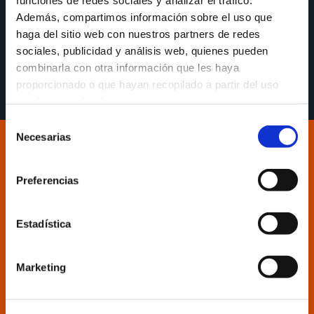
Además, compartimos información sobre el uso que
Diego Epifanio: «Frente al mejor equipo de la liga
haga del sitio web con nuestros partners de redes
necesitamos competir el mayor tiempo posible con
sociales, publicidad y análisis web, quienes pueden
el apoyo de nuestra afición»
combinarla con otra información que les haya
proporcionado o que hayan recopilado a partir del uso
que haya hecho de sus servicios.
Selección
Necesarias
de
consentimiento
Preferencias
Estadística
Marketing