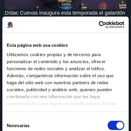
Dídac Cuevas inaugura esta temporada el galardón
“Xogador Estrella Galicia”, alzándose con el MVP
de Octubre, tras un mes de competición liguera. El
base del conjunto naranja ha recogido el premio
esta mañana en el Coliseum de A Coruña.
Esta página web usa cookies
El catalán obtiene así este reconocimiento al ser el
Utilizamos cookies propias y de terceros para
más votado por los aficionados coruñeses a través
personalizar el contenido y los anuncios, ofrecer
de las redes sociales del club. Dídac ha superado
funciones de redes sociales y analizar el tráfico.
en la votación a Paul Jorgensen y Abdou Thiam.
Además, compartimos información sobre el uso que
haga del sitio web con nuestros partners de redes
El jugador del conjunto herculino ha comentado
sociales, publicidad y análisis web, quienes pueden
“estamos en el mes de noviembre y los premios
combinarla con otra información que les haya
individuales no dan ninguna recompensa, aunque
proporcionado o que hayan recopilado a partir del uso
es verdad que a nivel de confianza siempre viene
que haya hecho de sus servicios.
bien y es bonito, pero lo que importa es el
Selección
colectivo”.
Necesarias
de