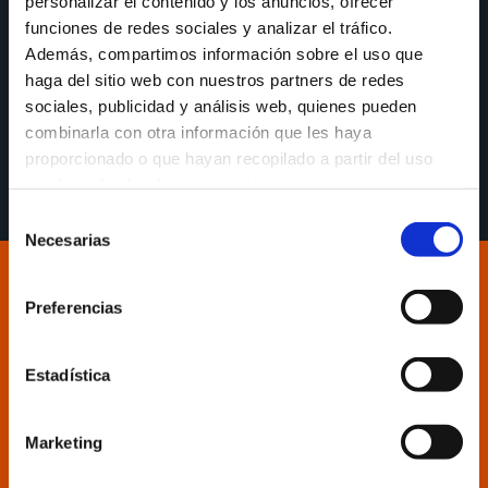
personalizar el contenido y los anuncios, ofrecer
funciones de redes sociales y analizar el tráfico.
Carles Marco, en la previa al tercer partido de
Además, compartimos información sobre el uso que
cuartos de final de Playoff entre Hestia Menorca y
haga del sitio web con nuestros partners de redes
Leyma Coruña de este viernes 22 de mayo a las
sociales, publicidad y análisis web, quienes pueden
21:00: «Ojalá compitamos y podamos ganar, y dejar
combinarla con otra información que les haya
la serie lista»
proporcionado o que hayan recopilado a partir del uso
que haya hecho de sus servicios.
Selección
Necesarias
de
consentimiento
Preferencias
Estadística
Marketing