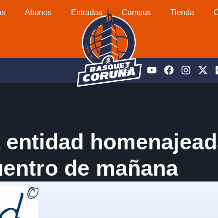
as
Abonos
Entradas
Campus
Tienda
C
ESP
 entidad homenajead
cuentro de mañana