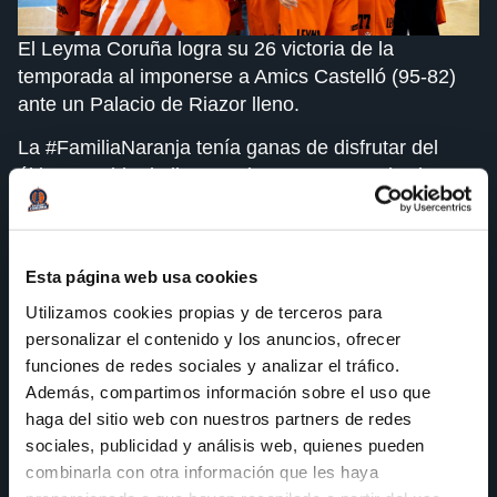
El Leyma Coruña logra su 26 victoria de la
temporada al imponerse a Amics Castelló (95-82)
ante un Palacio de Riazor lleno.
La #FamiliaNaranja tenía ganas de disfrutar del
último partido de liga regular en #OFornodeRiazor y
así lo demostraron colgando el “Sold Out” desde
inicios de semana. El equipo sintió el apoyo desde
los primeros compases del encuentro, que
Esta página web usa cookies
empezaba con intercambio de golpes por ambos
Utilizamos cookies propias y de terceros para
conjuntos.
personalizar el contenido y los anuncios, ofrecer
El equipo visitante venía necesitado de la victoria
funciones de redes sociales y analizar el tráfico.
para poder sumar una temporada más en la LEB
Además, compartimos información sobre el uso que
Oro, y fruto de ello fue el primer cuarto, ajustado en
haga del sitio web con nuestros partners de redes
el marcador. Sin embargo, el Leyma Coruña se
sociales, publicidad y análisis web, quienes pueden
enfundó el mono de trabajo, e impulsado por la
combinarla con otra información que les haya
afición desde la grada, empezó su recital.